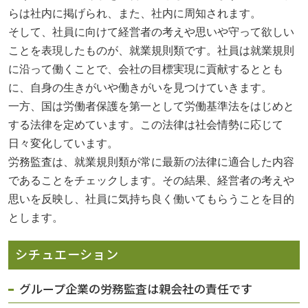
らは社内に掲げられ、また、社内に周知されます。
プライバシーポリシー
そして、社員に向けて経営者の考えや思いや守って欲しい
ことを表現したものが、就業規則類です。社員は就業規則
03-6426-2321
に沿って働くことで、会社の目標実現に貢献するととも
に、自身の生きがいや働きがいを見つけていきます。
0800-808-6060
一方、国は労働者保護を第一として労働基準法をはじめと
月～金曜日（※祝祭日、夏期、年末年始を除く）
する法律を定めています。この法律は社会情勢に応じて
9：00
～
18：00
日々変化しています。
労務監査は、就業規則類が常に最新の法律に適合した内容
閉じる
であることをチェックします。その結果、経営者の考えや
思いを反映し、社員に気持ち良く働いてもらうことを目的
とします。
シチュエーション
グループ企業の労務監査は親会社の責任です