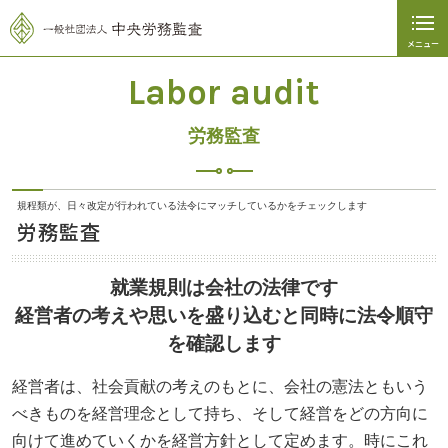
メニュー
Labor audit
閉じる
労務監査
ホーム
会社紹介
規程類が、日々改定が行われている法令にマッチしているかをチェックします
労務監査
サービス内容
労務監査
就業規則は会社の法律です
経営者の考えや思いを盛り込むと同時に法令順守
セミナー
を確認します
お問い合わせ
経営者は、社会貢献の考えのもとに、会社の憲法ともいう
べきものを経営理念として持ち、そして経営をどの方向に
労務通信
向けて進めていくかを経営方針として定めます。時にこれ