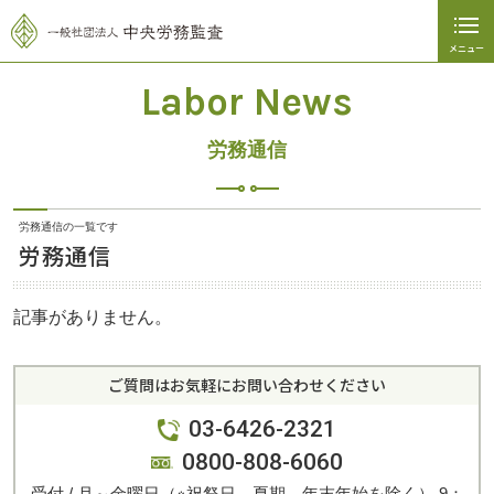
メニュー
Labor News
閉じる
労務通信
ホーム
会社紹介
労務通信の一覧です
労務通信
サービス内容
お問い合わせ
記事がありません。
労務通信
ご質問はお気軽にお問い合わせください
プライバシーポリシー
03-6426-2321
0800-808-6060
03-6426-2321
受付 / 月～金曜日（※祝祭日、夏期、年末年始を除く） 9：